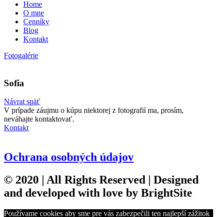
Home
O mne
Cenníky
Blog
Kontakt
Fotogalérie
Sofia
Návrat späť
V prípade záujmu o kúpu niektorej z fotografií ma, prosím,
neváhajte kontaktovať.
Kontakt
Ochrana osobných údajov
© 2020 | All Rights Reserved | Designed
and developed with love by
BrightSite
Používame cookies aby sme pre vás zabezpečili ten najlepší zážitok