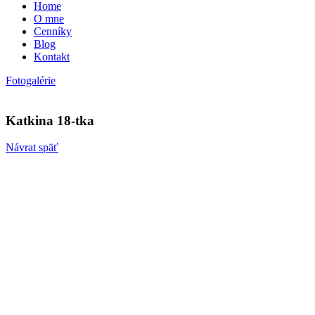
Home
O mne
Cenníky
Blog
Kontakt
Fotogalérie
Katkina 18-tka
Návrat späť
V prípade záujmu o kúpu niektorej z fotografií ma, prosím,
neváhajte kontaktovať.
Kontakt