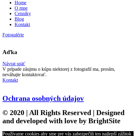
Home
O mne
Cenníky
Blog
Kontakt
Fotogalérie
Aďka
Návrat späť
V prípade záujmu o kúpu niektorej z fotografií ma, prosím,
neváhajte kontaktovať.
Kontakt
Ochrana osobných údajov
© 2020 | All Rights Reserved | Designed
and developed with love by
BrightSite
Používame cookies aby sme pre vás zabezpečili ten najlepší zážitok