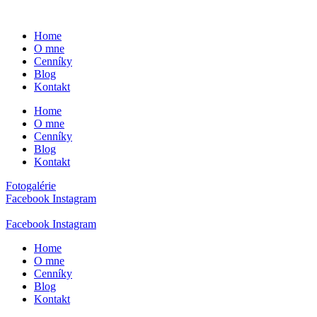
Preskočiť
na
Home
obsah
O mne
Cenníky
Blog
Kontakt
Home
O mne
Cenníky
Blog
Kontakt
Fotogalérie
Facebook
Instagram
Facebook
Instagram
Home
O mne
Cenníky
Blog
Kontakt