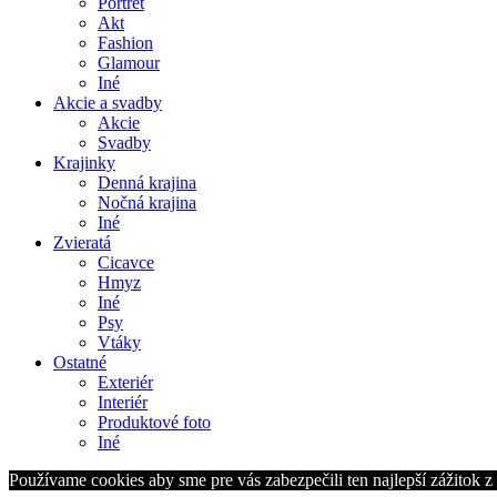
Portrét
Akt
Fashion
Glamour
Iné
Akcie a svadby
Akcie
Svadby
Krajinky
Denná krajina
Nočná krajina
Iné
Zvieratá
Cicavce
Hmyz
Iné
Psy
Vtáky
Ostatné
Exteriér
Interiér
Produktové foto
Iné
Používame cookies aby sme pre vás zabezpečili ten najlepší zážitok 