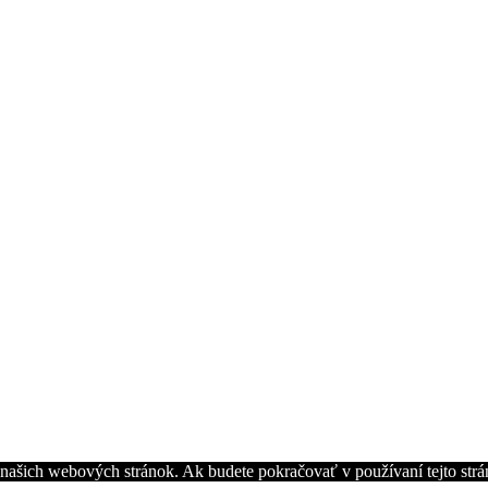
z našich webových stránok. Ak budete pokračovať v používaní tejto str