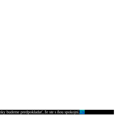
ánky budeme predpokladať, že ste s ňou spokojní.
Ok