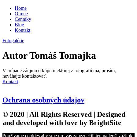
Home
O mne
Cenníky
Blog
Kontakt
Fotogalérie
Autor
Tomáš Tomajka
V prípade záujmu o kúpu niektorej z fotografií ma, prosím,
neváhajte kontaktovať.
Kontakt
Ochrana osobných údajov
© 2020 | All Rights Reserved | Designed
and developed with love by
BrightSite
Používame cookies aby sme pre vás zabezpečili ten najlepší zážitok